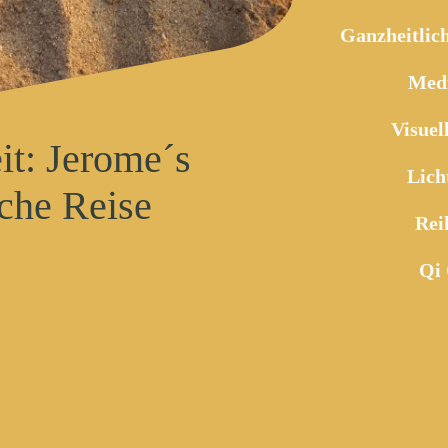
Ganzheitlic
Medi
Visuel
it: Jerome´s
Lich
che Reise
Rei
Qi