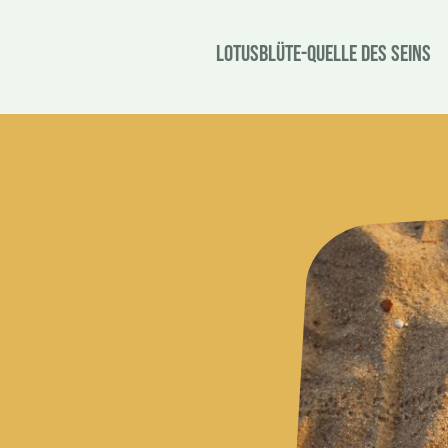
Lotusblüte-Quelle des Seins