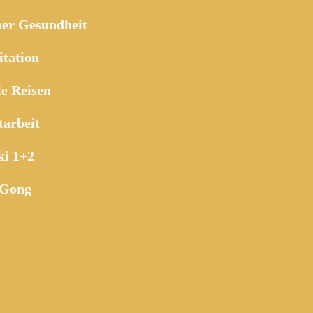
her Gesundheit
tation
le Reisen
tarbeit
ki 1+2
 Gong